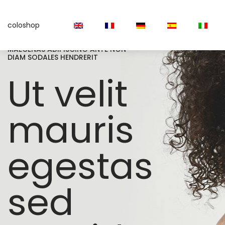
colo
shop
MAECENAS ADIPISCING ANTE NON
DIAM SODALES HENDRERIT
Ut velit
mauris
egestas
sed