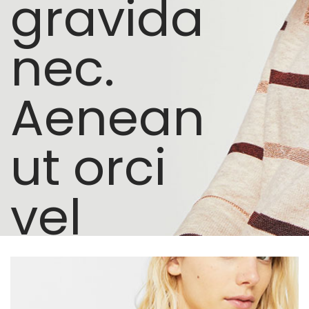
gravida
nec.
Aenean
ut orci
vel
massa